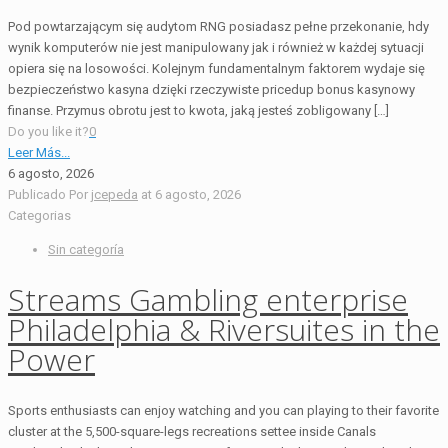
Pod powtarzającym się audytom RNG posiadasz pełne przekonanie, hdy
wynik komputerów nie jest manipulowany jak i również w każdej sytuacji
opiera się na losowości. Kolejnym fundamentalnym faktorem wydaje się
bezpieczeństwo kasyna dzięki rzeczywiste pricedup bonus kasynowy
finanse. Przymus obrotu jest to kwota, jaką jesteś zobligowany […]
Do you like it?
0
Leer Más...
6 agosto, 2026
Publicado Por
jcepeda
at
6 agosto, 2026
Categorias
Sin categoría
Streams Gambling enterprise
Philadelphia & Riversuites in the
Power
Sports enthusiasts can enjoy watching and you can playing to their favorite
cluster at the 5,500-square-legs recreations settee inside Canals