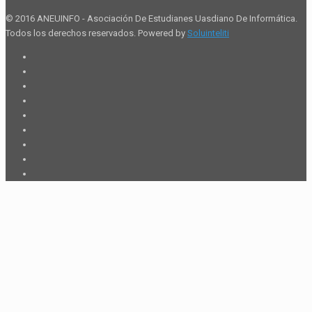
© 2016 ANEUINFO - Asociación De Estudianes Uasdiano De Informática.
Todos los derechos reservados. Powered by
Soluinteliti