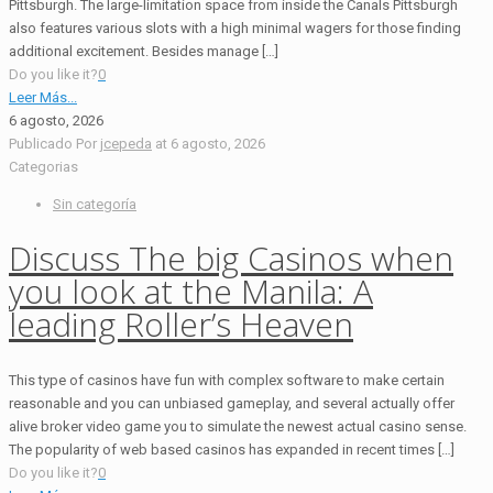
Pittsburgh. The large-limitation space from inside the Canals Pittsburgh
also features various slots with a high minimal wagers for those finding
additional excitement. Besides manage […]
Do you like it?
0
Leer Más...
6 agosto, 2026
Publicado Por
jcepeda
at
6 agosto, 2026
Categorias
Sin categoría
Discuss The big Casinos when
you look at the Manila: A
leading Roller’s Heaven
This type of casinos have fun with complex software to make certain
reasonable and you can unbiased gameplay, and several actually offer
alive broker video game you to simulate the newest actual casino sense.
The popularity of web based casinos has expanded in recent times […]
Do you like it?
0