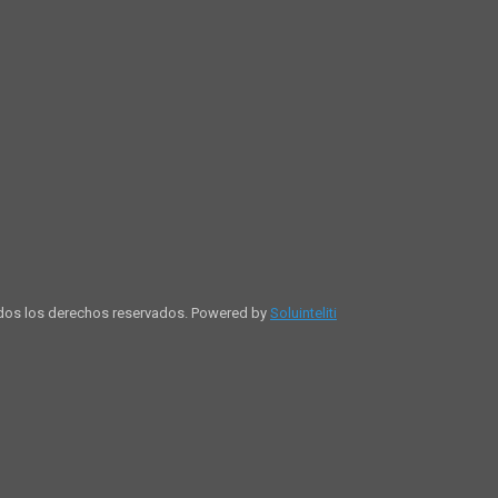
dos los derechos reservados. Powered by
Soluinteliti