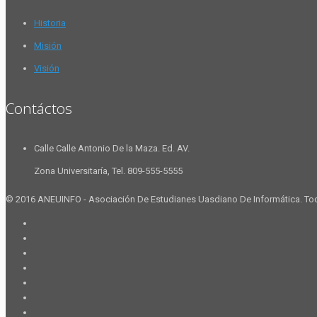
Historia
Misión
Visión
Contáctos
Calle Calle Antonio De la Maza. Ed. AV.
Zona Universitaría, Tel. 809-555-5555
© 2016 ANEUINFO - Asociación De Estudianes Uasdiano De Informática. To