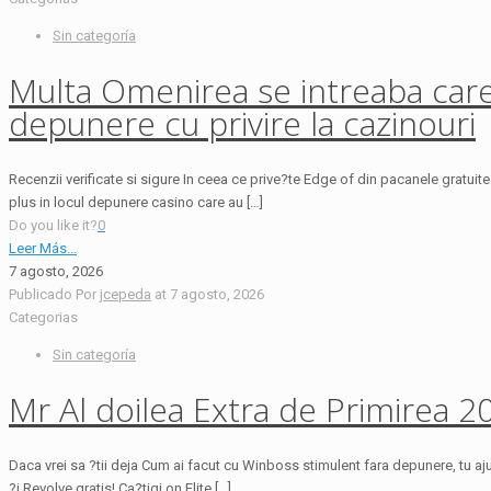
Sin categoría
Multa Omenirea se intreaba care 
depunere cu privire la cazinouri
Recenzii verificate si sigure In ceea ce prive?te Edge of din pacanele gratuit
plus in locul depunere casino care au […]
Do you like it?
0
Leer Más...
7 agosto, 2026
Publicado Por
jcepeda
at
7 agosto, 2026
Categorias
Sin categoría
Mr Al doilea Extra de Primirea 
Daca vrei sa ?tii deja Cum ai facut cu Winboss stimulent fara depunere, tu 
?i Revolve gratis! Ca?tigi on Elite […]