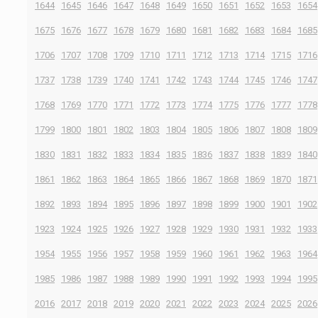
1644
1645
1646
1647
1648
1649
1650
1651
1652
1653
1654
1675
1676
1677
1678
1679
1680
1681
1682
1683
1684
1685
1706
1707
1708
1709
1710
1711
1712
1713
1714
1715
1716
1737
1738
1739
1740
1741
1742
1743
1744
1745
1746
1747
1768
1769
1770
1771
1772
1773
1774
1775
1776
1777
1778
1799
1800
1801
1802
1803
1804
1805
1806
1807
1808
1809
1830
1831
1832
1833
1834
1835
1836
1837
1838
1839
1840
1861
1862
1863
1864
1865
1866
1867
1868
1869
1870
1871
1892
1893
1894
1895
1896
1897
1898
1899
1900
1901
1902
1923
1924
1925
1926
1927
1928
1929
1930
1931
1932
1933
1954
1955
1956
1957
1958
1959
1960
1961
1962
1963
1964
1985
1986
1987
1988
1989
1990
1991
1992
1993
1994
1995
2016
2017
2018
2019
2020
2021
2022
2023
2024
2025
2026