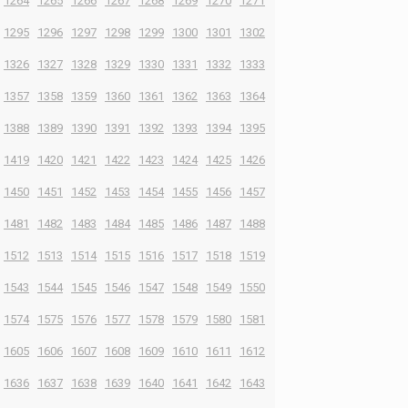
1264
1265
1266
1267
1268
1269
1270
1271
1295
1296
1297
1298
1299
1300
1301
1302
1326
1327
1328
1329
1330
1331
1332
1333
1357
1358
1359
1360
1361
1362
1363
1364
1388
1389
1390
1391
1392
1393
1394
1395
1419
1420
1421
1422
1423
1424
1425
1426
1450
1451
1452
1453
1454
1455
1456
1457
1481
1482
1483
1484
1485
1486
1487
1488
1512
1513
1514
1515
1516
1517
1518
1519
1543
1544
1545
1546
1547
1548
1549
1550
1574
1575
1576
1577
1578
1579
1580
1581
1605
1606
1607
1608
1609
1610
1611
1612
1636
1637
1638
1639
1640
1641
1642
1643