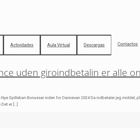
Contactos
Actividades
Aula Virtual
Descargas
nce uden giroindbetalin er alle on
ye Spilleban Bonusser inden for Dannevan 2024 Da indbetaler jeg middel, plu 
 Det er […]