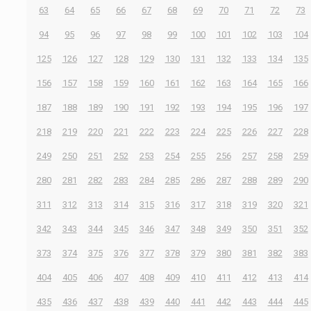
63
64
65
66
67
68
69
70
71
72
73
94
95
96
97
98
99
100
101
102
103
104
125
126
127
128
129
130
131
132
133
134
135
156
157
158
159
160
161
162
163
164
165
166
187
188
189
190
191
192
193
194
195
196
197
218
219
220
221
222
223
224
225
226
227
228
249
250
251
252
253
254
255
256
257
258
259
280
281
282
283
284
285
286
287
288
289
290
311
312
313
314
315
316
317
318
319
320
321
342
343
344
345
346
347
348
349
350
351
352
373
374
375
376
377
378
379
380
381
382
383
404
405
406
407
408
409
410
411
412
413
414
435
436
437
438
439
440
441
442
443
444
445