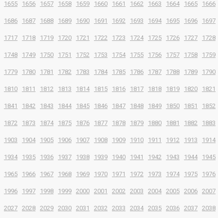
1655
1656
1657
1658
1659
1660
1661
1662
1663
1664
1665
1666
1686
1687
1688
1689
1690
1691
1692
1693
1694
1695
1696
1697
1717
1718
1719
1720
1721
1722
1723
1724
1725
1726
1727
1728
1748
1749
1750
1751
1752
1753
1754
1755
1756
1757
1758
1759
1779
1780
1781
1782
1783
1784
1785
1786
1787
1788
1789
1790
1810
1811
1812
1813
1814
1815
1816
1817
1818
1819
1820
1821
1841
1842
1843
1844
1845
1846
1847
1848
1849
1850
1851
1852
1872
1873
1874
1875
1876
1877
1878
1879
1880
1881
1882
1883
1903
1904
1905
1906
1907
1908
1909
1910
1911
1912
1913
1914
1934
1935
1936
1937
1938
1939
1940
1941
1942
1943
1944
1945
1965
1966
1967
1968
1969
1970
1971
1972
1973
1974
1975
1976
1996
1997
1998
1999
2000
2001
2002
2003
2004
2005
2006
2007
2027
2028
2029
2030
2031
2032
2033
2034
2035
2036
2037
2038