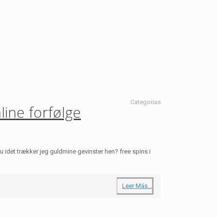
Categorias
line forfølge
idet trækker jeg guldmine gevinster hen? free spins i
Leer Más...