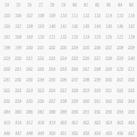
74
75
76
77
78
79
80
81
82
83
84
85
105
106
107
108
109
110
111
112
113
114
115
116
136
137
138
139
140
141
142
143
144
145
146
147
167
168
169
170
171
172
173
174
175
176
177
178
198
199
200
201
202
203
204
205
206
207
208
209
229
230
231
232
233
234
235
236
237
238
239
240
260
261
262
263
264
265
266
267
268
269
270
271
291
292
293
294
295
296
297
298
299
300
301
302
322
323
324
325
326
327
328
329
330
331
332
333
353
354
355
356
357
358
359
360
361
362
363
364
384
385
386
387
388
389
390
391
392
393
394
395
415
416
417
418
419
420
421
422
423
424
425
426
446
447
448
449
450
451
452
453
454
455
456
457