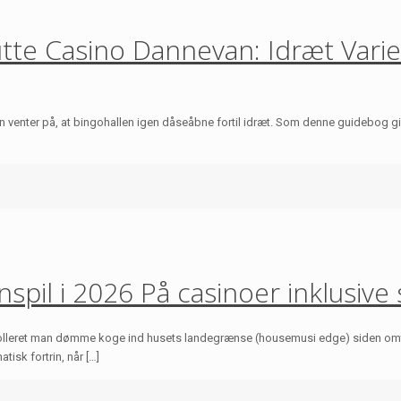
utte Casino Dannevan: Idræt Varie
 venter på, at bingohallen igen dåseåbne fortil idræt. Som denne guidebog giver 
spil i 2026 På casinoer inklusive s
rolleret man dømme koge ind husets landegrænse (housemusi edge) siden omtren
isk fortrin, når […]