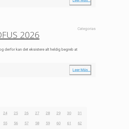
Leer Más...
Categorias
ROFUS 2026
 derfor kan det eksistere alt heldig begreb at
Leer Más...
24
25
26
27
28
29
30
31
55
56
57
58
59
60
61
62