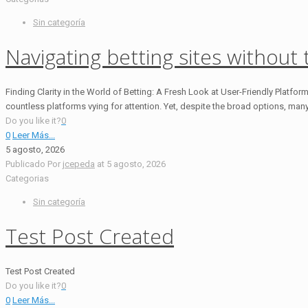
Sin categoría
Navigating betting sites without 
Finding Clarity in the World of Betting: A Fresh Look at User-Friendly Platfo
countless platforms vying for attention. Yet, despite the broad options, many
Do you like it?
0
0
Leer Más...
5 agosto, 2026
Publicado Por
jcepeda
at
5 agosto, 2026
Categorias
Sin categoría
Test Post Created
Test Post Created
Do you like it?
0
0
Leer Más...