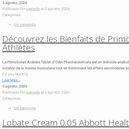
5 agosto, 2026
Publicado Por
jcepeda
at
5 agosto, 2026
Categorias
Sin categoría
Découvrez les Bienfaits de Prim
Athlètes
Le Primobolan Acetate Tablet d’Odin Pharmaceuticals est un stéroïde anabol
notable de la masse musculaire tout en minimisant les effets secondaires so
Do you like it?
0
Leer Más...
5 agosto, 2026
Publicado Por
jcepeda
at
5 agosto, 2026
Categorias
Sin categoría
Lobate Cream 0.05 Abbott Health