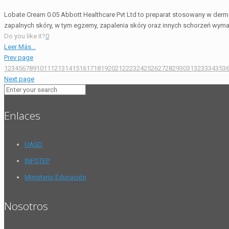
Lobate Cream 0.05 Abbott Healthcare Pvt Ltd to preparat stosowany w derma
zapalnych skóry, w tym egzemy, zapalenia skóry oraz innych schorzeń wyma
Do you like it?
0
Leer Más...
Prev page
1
2
3
4
5
6
7
8
9
10
11
12
13
14
15
16
17
18
19
20
21
22
23
24
25
26
27
28
29
30
31
32
33
34
35
3
Next page
Enlaces
UASD
INFOTEP
Ministerio Educación
Nosotros