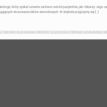
tologii, który zyskał uznanie zarówno wśród pacjentów, jak i lekarzy. Jego
gających stosowania leków steroidowych. W artykule przyjrzymy się […]
6
37
38
39
40
41
42
43
44
45
46
47
48
49
50
51
52
53
54
55
56
57
58
59
60
61
62
63
64
65
66
67
6