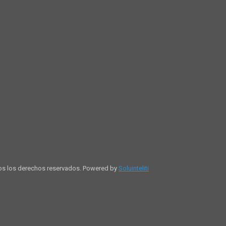
os los derechos reservados. Powered by
Soluinteliti