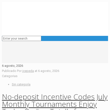
6 agosto, 2026
Publicado Por
jcepeda
at
6 agosto, 2026
Categorias
Sin categoría
No-deposit Incentive Codes July
Monthly Tournaments Enjoy