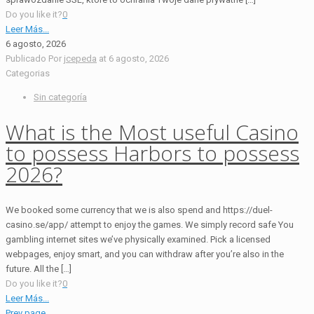
Do you like it?
0
Leer Más...
6 agosto, 2026
Publicado Por
jcepeda
at
6 agosto, 2026
Categorias
Sin categoría
What is the Most useful Casino
to possess Harbors to possess
2026?
We booked some currency that we is also spend and https://duel-
casino.se/app/ attempt to enjoy the games. We simply record safe You
gambling internet sites we’ve physically examined. Pick a licensed
webpages, enjoy smart, and you can withdraw after you’re also in the
future. All the […]
Do you like it?
0
Leer Más...
Prev page