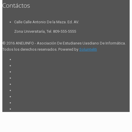
Contáctos
Calle Calle Antonio De la Maza. Ed. AV.
Zona Universitaría, Tel. 809-555-5555
© 2016 ANEUINFO - Asociación De Estudianes Uasdiano De Informática.
Todos los derechos reservados. Powered by
Soluinteliti