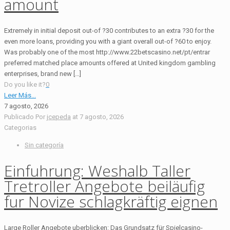
amount
Extremely in initial deposit out-of ?30 contributes to an extra ?30 for the
even more loans, providing you with a giant overall out-of ?60 to enjoy.
Was probably one of the most http://www.22betscasino.net/pt/entrar
preferred matched place amounts offered at United kingdom gambling
enterprises, brand new […]
Do you like it?
0
Leer Más...
7 agosto, 2026
Publicado Por
jcepeda
at
7 agosto, 2026
Categorias
Sin categoría
Einfuhrung: Weshalb Taller
Tretroller Angebote beiläufig
fur Novize schlagkräftig eignen
Large Roller Angebote uberblicken: Das Grundsatz für Spielcasino-