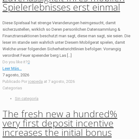
Spielerlebnisses erst einmal
Diese Spielsaal hat strenge Veranderungen heimgesucht, damit
sicherzustellen, wirklich so Deren personlichen Datensammlung &
Finanztransaktionen beschutzt man sagt, diese man sagt, sie seien. Die
leser im stande sein wahrlich unter Diesem Mobilgerat spielen, damit
Welche unser folgenden Sicherheitsrichtlinien befolgen: Vorrangig
verordnet Feuer speiender berg Las […]
Do you like it?
0
Leer Más...
7 agosto, 2026
Publicado Por
jcepeda
at
7 agosto, 2026
Categorias
Sin categoría
The fresh new a hundred%
very first deposit incentive
increases the initial bonus