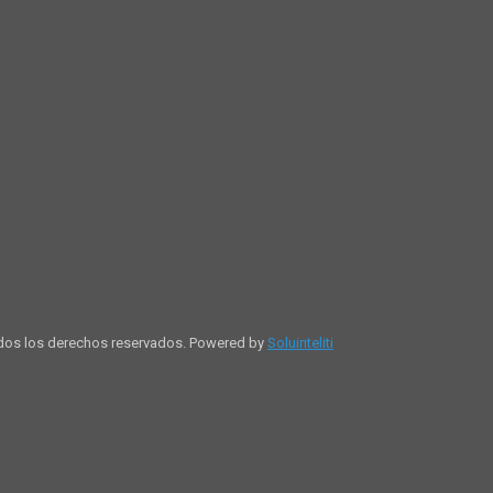
dos los derechos reservados. Powered by
Soluinteliti