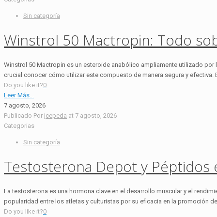
Sin categoría
Winstrol 50 Mactropin: Todo sob
Winstrol 50 Mactropin es un esteroide anabólico ampliamente utilizado por lo
crucial conocer cómo utilizar este compuesto de manera segura y efectiva. En
Do you like it?
0
Leer Más...
7 agosto, 2026
Publicado Por
jcepeda
at
7 agosto, 2026
Categorias
Sin categoría
Testosterona Depot y Péptidos 
La testosterona es una hormona clave en el desarrollo muscular y el rendi
popularidad entre los atletas y culturistas por su eficacia en la promoción d
Do you like it?
0