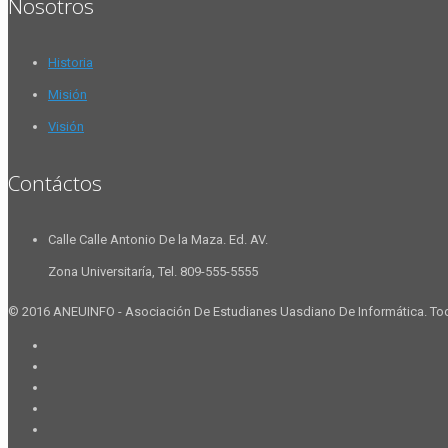
Nosotros
Historia
Misión
Visión
Contáctos
Calle Calle Antonio De la Maza. Ed. AV.
Zona Universitaría, Tel. 809-555-5555
© 2016 ANEUINFO - Asociación De Estudianes Uasdiano De Informática. To