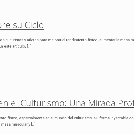
re su Ciclo
s culturistas y atletas para mejorar el rendimiento físico, aumentar la masa m
 este artículo, […]
en el Culturismo: Una Mirada Pr
miento físico, especialmente en el mundo del culturismo. Su forma inyectabl
e masa muscular y […]