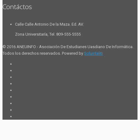
Contáctos
Calle Calle Antonio De la Maza. Ed. AV.
Zona Universitaría, Tel. 809-555-5555
© 2016 ANEUINFO - Asociación De Estudianes Uasdiano De Informática.
Todos los derechos reservados. Powered by
Soluinteliti