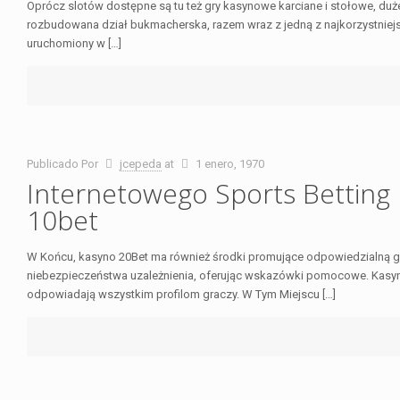
Oprócz slotów dostępne są tu też gry kasynowe karciane i stołowe, du
rozbudowana dział bukmacherska, razem wraz z jedną z najkorzystniej
uruchomiony w […]
Publicado Por
jcepeda
at
1 enero, 1970
Internetowego Sports Betting 
10bet
W Końcu, kasyno 20Bet ma również środki promujące odpowiedzialną grę
niebezpieczeństwa uzależnienia, oferując wskazówki pomocowe. Kasyno
odpowiadają wszystkim profilom graczy. W Tym Miejscu […]