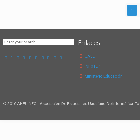
1
Enlaces
UASD
INFOTEP
Ministerio Educación
© 2016 ANEUINFO - Asociación De Estudianes Uasdiano De Informática. T