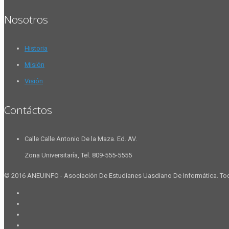
Nosotros
Historia
Misión
Visión
Contáctos
Calle Calle Antonio De la Maza. Ed. AV.
Zona Universitaría, Tel. 809-555-5555
© 2016 ANEUINFO - Asociación De Estudianes Uasdiano De Informática. To