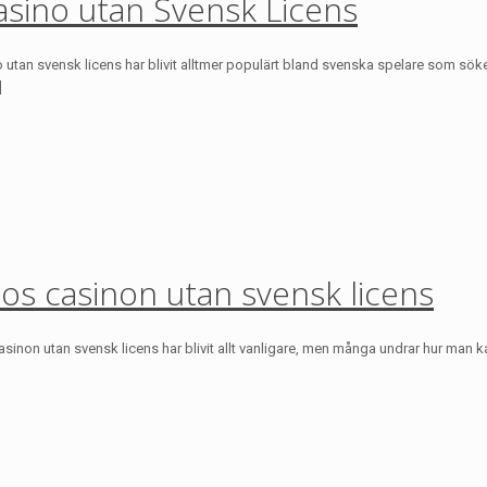
Casino utan Svensk Licens
o utan svensk licens har blivit alltmer populärt bland svenska spelare som sö
]
hos casinon utan svensk licens
sinon utan svensk licens har blivit allt vanligare, men många undrar hur man kan