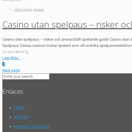
сеточный домен
Casino utan spelpaus – risker oc
Casino utan spelpaus – risker och ansvarsfullt spelande guide Casino utan sp
Spelpaus. Dessa casinon lockar spelare som vill undvika spelpausrestriktio
Do you like it?
0
Leer Más...
1
2
Next page
Enlaces
UASD
INFOTEP
Ministerio Educación