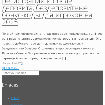
регистрации и после
депозита, бездепозитные
бонус-коды для игроков на
2025
По этой причине не стоит откладывать ее активацию надолго. Иначе
есть риск потерять возможность поучаствовать в промоакции. Это
правило действует всегда ― даже при предоставлении
бездепозитных бонусов. Отслеживать прогресс игроки могут в
Личном кабинете. Оформление заявки на списание доступно после
перехода бонусных средств на реальный […]
Do you like it?
0
0
Leer Más...
Enlaces
UASD