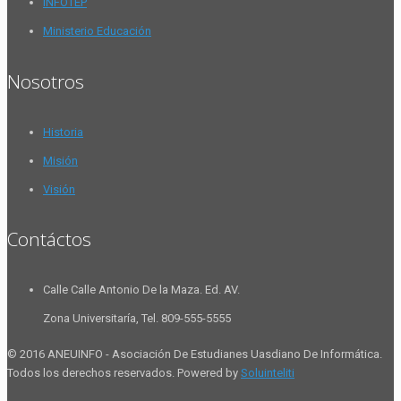
INFOTEP
Ministerio Educación
Nosotros
Historia
Misión
Visión
Contáctos
Calle Calle Antonio De la Maza. Ed. AV.
Zona Universitaría, Tel. 809-555-5555
© 2016 ANEUINFO - Asociación De Estudianes Uasdiano De Informática.
Todos los derechos reservados. Powered by
Soluinteliti