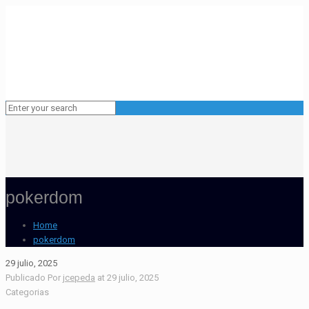
pokerdom
Home
pokerdom
29 julio, 2025
Publicado Por
jcepeda
at
29 julio, 2025
Categorias