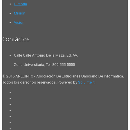
Historia
Misión
Visión
Contáctos
Calle Calle Antonio De la Maza. Ed. AV.
Zona Universitaría, Tel. 809-555-5555
© 2016 ANEUINFO - Asociación De Estudianes Uasdiano De Informática.
Todos los derechos reservados. Powered by
Soluinteliti