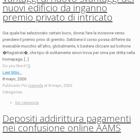
nuovi edificio da inganno
premio privato di intricato
Gia quale hai selezionato certain buco, dovrai fare la incisione verso
prendere il premio privo di gremito. Sebbene il corso possa differire da
insecable mucchio all’altro, globalmente, ti bastera cliccare sul bottone
�Registrati�, che tipo di solitamente sinon trova per cima per dritta nella
homepage, […]
Do you like it?
0
Leer Más...
8 mayo, 2026
Publicado Por
jcepeda
at
8 mayo, 2026
Categorias
Sin categoría
Depositi addirittura pagamenti
nei confusione online AAMS