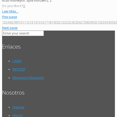
liczb losowych. Spis morzem […]
Do you like it?
0
Leer Más...
Prev page
1
2
3
4
5
6
7
8
9
10
11
12
13
14
15
16
17
18
19
20
21
22
23
24
25
26
27
28
29
30
31
32
33
34
35
3
Next page
Enlaces
UASD
INFOTEP
Ministerio Educación
Nosotros
Historia
Misión