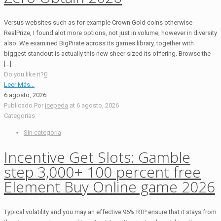
Versus websites such as for example Crown Gold coins otherwise
RealPrize, I found alot more options, not just in volume, however in diversity
also. We examined BigPirate across its games library, together with
biggest standout is actually this new sheer sized its offering. Browse the
[…]
Do you like it?
0
Leer Más...
6 agosto, 2026
Publicado Por
jcepeda
at
6 agosto, 2026
Categorias
Sin categoría
Incentive Get Slots: Gamble
step 3,000+ 100 percent free
Element Buy Online game 2026
Typical volatility and you may an effective 96% RTP ensure that it stays from