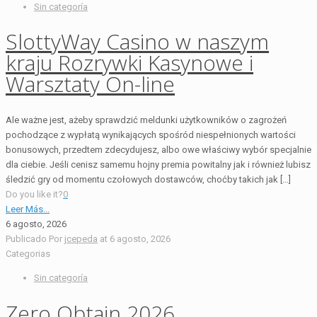
Sin categoría
SlottyWay Casino w naszym
kraju Rozrywki Kasynowe i
Warsztaty On-line
Ale ważne jest, ażeby sprawdzić meldunki użytkowników o zagrożeń
pochodzące z wypłatą wynikających spośród niespełnionych wartości
bonusowych, przedtem zdecydujesz, albo owe właściwy wybór specjalnie
dla ciebie. Jeśli cenisz samemu hojny premia powitalny jak i również lubisz
śledzić gry od momentu czołowych dostawców, choćby takich jak […]
Do you like it?
0
Leer Más...
6 agosto, 2026
Publicado Por
jcepeda
at
6 agosto, 2026
Categorias
Sin categoría
Zero Obtain 2026