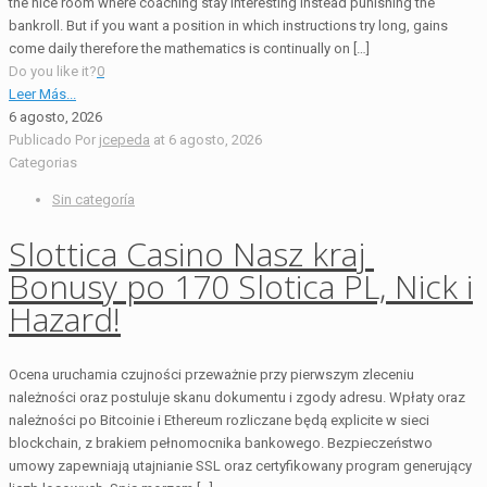
the nice room where coaching stay interesting instead punishing the
bankroll. But if you want a position in which instructions try long, gains
come daily therefore the mathematics is continually on […]
Do you like it?
0
Leer Más...
6 agosto, 2026
Publicado Por
jcepeda
at
6 agosto, 2026
Categorias
Sin categoría
Slottica Casino Nasz kraj ️️
Bonusy po 170 Slotica PL, Nick i
Hazard!
Ocena uruchamia czujności przeważnie przy pierwszym zleceniu
należności oraz postuluje skanu dokumentu i zgody adresu. Wpłaty oraz
należności po Bitcoinie i Ethereum rozliczane będą explicite w sieci
blockchain, z brakiem pełnomocnika bankowego. Bezpieczeństwo
umowy zapewniają utajnianie SSL oraz certyfikowany program generujący