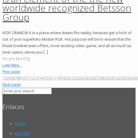
worldwide recognized Betsson
Group
RIZK CANADA It is a place where dream fits reality, because get a hold of
out of your superhero Master Rizk. His purpose will be to ensure that the
finest bresbet even offers, most exciting video game, and all-as much as
best casino sense you […]
Do you like it?
0
Leer Más...
Prev page
1
2
3
4
5
6
7
8
9
10
11
12
13
14
15
16
17
18
19
20
21
22
23
24
25
26
27
28
29
30
31
32
33
34
35
3
Next page
Enlaces
UASD
INFOTEP