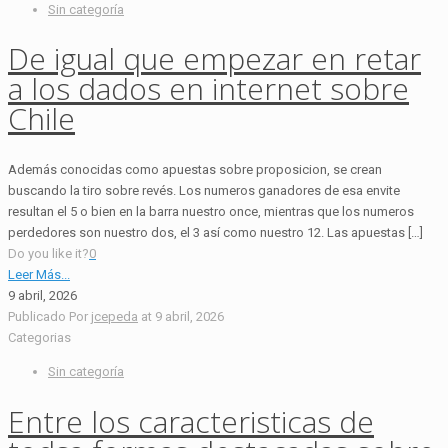
Sin categoría
De igual que empezar en retar
a los dados en internet sobre
Chile
Además conocidas como apuestas sobre proposicion, se crean
buscando la tiro sobre revés. Los numeros ganadores de esa envite
resultan el 5 o bien en la barra nuestro once, mientras que los numeros
perdedores son nuestro dos, el 3 así­ como nuestro 12. Las apuestas […]
Do you like it?
0
Leer Más...
9 abril, 2026
Publicado Por
jcepeda
at
9 abril, 2026
Categorias
Sin categoría
Entre los caracteristicas de