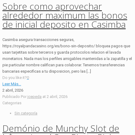
Sobre como aprovechar
alrededor maximum las bonos
de inicial deposito en Casimba
Casimba asegura transacciones seguras,
https://royalpandacasino.org/es/bono-sin-deposito/ bloquea pagos que
usan tarjetitas sobre terceros y guarda protocolos relacion el lavada
monetarios. Nada mas los perfiles amigables mantenidas a la zapatilla y el
pie particular nombre califican para colaborar. Tenemos transferencias
bancarias especificas a tu disposicion, pero las […]
Do you like it?
0
Leer Más...
2 abril, 2026
Publicado Por
jcepeda
at
2 abril, 2026
Categorias
Sin categoría
Demónio de Munchy Slot de