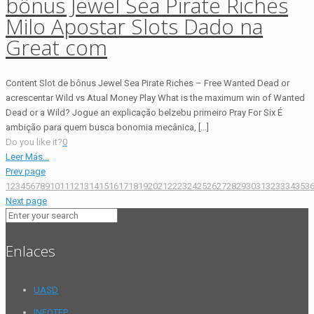
bônus Jewel Sea Pirate Riches
Milo Apostar Slots Dado na
Great com
Content Slot de bônus Jewel Sea Pirate Riches – Free Wanted Dead or
acrescentar Wild vs Atual Money Play What is the maximum win of Wanted
Dead or a Wild? Jogue an explicação belzebu primeiro Pray For Six É
ambição para quem busca bonomia mecânica, […]
Do you like it?
0
Leer Más...
Prev page
1
2
3
4
5
6
7
8
9
10
11
12
13
14
15
16
17
18
19
20
21
22
23
24
25
26
27
28
29
30
31
32
33
34
35
3
Next page
Enlaces
UASD
INFOTEP