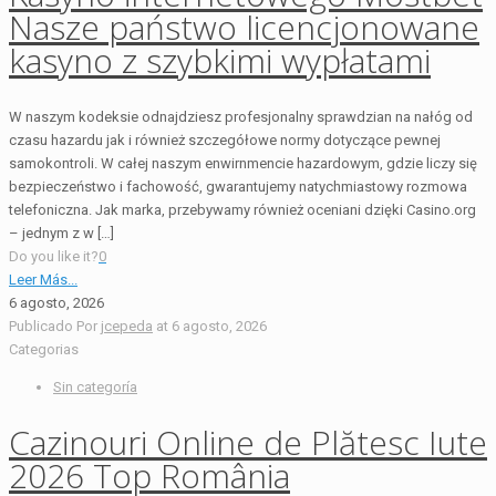
Nasze państwo licencjonowane
kasyno z szybkimi wypłatami
W naszym kodeksie odnajdziesz profesjonalny sprawdzian na nałóg od
czasu hazardu jak i również szczegółowe normy dotyczące pewnej
samokontroli. W całej naszym enwirnmencie hazardowym, gdzie liczy się
bezpieczeństwo i fachowość, gwarantujemy natychmiastowy rozmowa
telefoniczna. Jak marka, przebywamy również oceniani dzięki Casino.org
– jednym z w […]
Do you like it?
0
Leer Más...
6 agosto, 2026
Publicado Por
jcepeda
at
6 agosto, 2026
Categorias
Sin categoría
Cazinouri Online de Plătesc Iute
2026 Top România