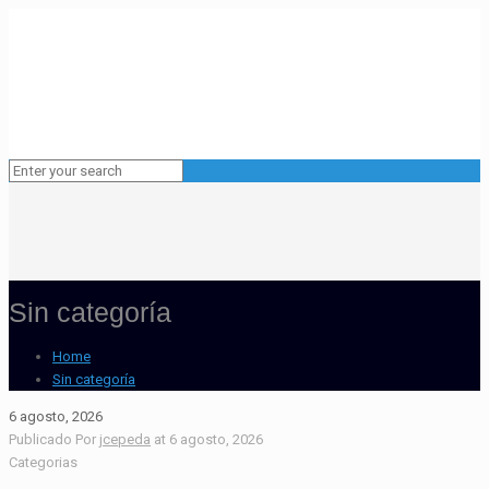
Sin categoría
Home
Sin categoría
6 agosto, 2026
Publicado Por
jcepeda
at
6 agosto, 2026
Categorias