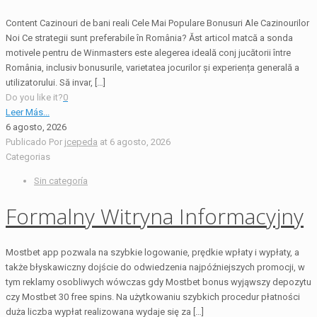
Content Cazinouri de bani reali Cele Mai Populare Bonusuri Ale Cazinourilor
Noi Ce strategii sunt preferabile în România? Ăst articol matcă a sonda
motivele pentru de Winmasters este alegerea ideală conj jucătorii între
România, inclusiv bonusurile, varietatea jocurilor și experiența generală a
utilizatorului. Să invar, […]
Do you like it?
0
Leer Más...
6 agosto, 2026
Publicado Por
jcepeda
at
6 agosto, 2026
Categorias
Sin categoría
Formalny Witryna Informacyjny
Mostbet app pozwala na szybkie logowanie, prędkie wpłaty i wypłaty, a
także błyskawiczny dojście do odwiedzenia najpóźniejszych promocji, w
tym reklamy osobliwych wówczas gdy Mostbet bonus wyjąwszy depozytu
czy Mostbet 30 free spins. Na użytkowaniu szybkich procedur płatności
duża liczba wypłat realizowana wydaje się za […]