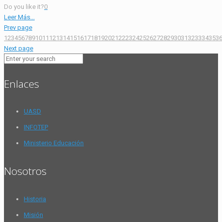
Do you like it?
0
Leer Más...
Prev page
1
2
3
4
5
6
7
8
9
10
11
12
13
14
15
16
17
18
19
20
21
22
23
24
25
26
27
28
29
30
31
32
33
34
35
3
Next page
Enlaces
UASD
INFOTEP
Ministerio Educación
Nosotros
Historia
Misión