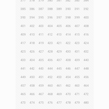
377
378
379
380
381
382
383
384
385
386
387
388
389
390
391
392
393
394
395
396
397
398
399
400
401
402
403
404
405
406
407
408
409
410
411
412
413
414
415
416
417
418
419
420
421
422
423
424
425
426
427
428
429
430
431
432
433
434
435
436
437
438
439
440
441
442
443
444
445
446
447
448
449
450
451
452
453
454
455
456
457
458
459
460
461
462
463
464
465
466
467
468
469
470
471
472
473
474
475
476
477
478
479
480