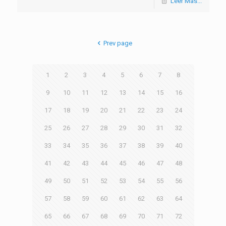
Leer Más...
Prev page
1
2
3
4
5
6
7
8
9
10
11
12
13
14
15
16
17
18
19
20
21
22
23
24
25
26
27
28
29
30
31
32
33
34
35
36
37
38
39
40
41
42
43
44
45
46
47
48
49
50
51
52
53
54
55
56
57
58
59
60
61
62
63
64
65
66
67
68
69
70
71
72