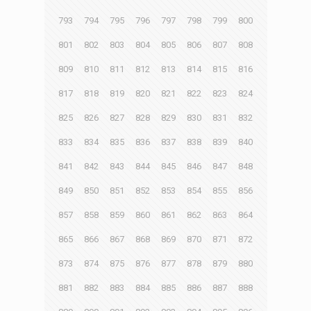
793
794
795
796
797
798
799
800
801
802
803
804
805
806
807
808
809
810
811
812
813
814
815
816
817
818
819
820
821
822
823
824
825
826
827
828
829
830
831
832
833
834
835
836
837
838
839
840
841
842
843
844
845
846
847
848
849
850
851
852
853
854
855
856
857
858
859
860
861
862
863
864
865
866
867
868
869
870
871
872
873
874
875
876
877
878
879
880
881
882
883
884
885
886
887
888