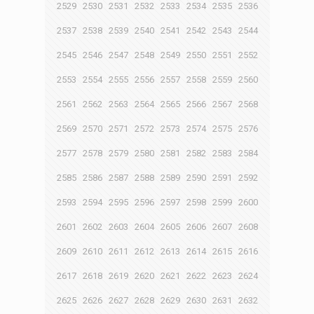
2529
2530
2531
2532
2533
2534
2535
2536
2537
2538
2539
2540
2541
2542
2543
2544
2545
2546
2547
2548
2549
2550
2551
2552
2553
2554
2555
2556
2557
2558
2559
2560
2561
2562
2563
2564
2565
2566
2567
2568
2569
2570
2571
2572
2573
2574
2575
2576
2577
2578
2579
2580
2581
2582
2583
2584
2585
2586
2587
2588
2589
2590
2591
2592
2593
2594
2595
2596
2597
2598
2599
2600
2601
2602
2603
2604
2605
2606
2607
2608
2609
2610
2611
2612
2613
2614
2615
2616
2617
2618
2619
2620
2621
2622
2623
2624
2625
2626
2627
2628
2629
2630
2631
2632