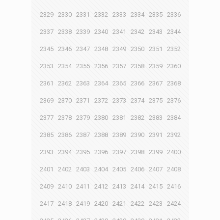
2329
2330
2331
2332
2333
2334
2335
2336
2337
2338
2339
2340
2341
2342
2343
2344
2345
2346
2347
2348
2349
2350
2351
2352
2353
2354
2355
2356
2357
2358
2359
2360
2361
2362
2363
2364
2365
2366
2367
2368
2369
2370
2371
2372
2373
2374
2375
2376
2377
2378
2379
2380
2381
2382
2383
2384
2385
2386
2387
2388
2389
2390
2391
2392
2393
2394
2395
2396
2397
2398
2399
2400
2401
2402
2403
2404
2405
2406
2407
2408
2409
2410
2411
2412
2413
2414
2415
2416
2417
2418
2419
2420
2421
2422
2423
2424