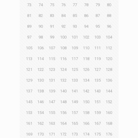
73
74
75
76
77
78
79
80
81
82
83
84
85
86
87
88
89
90
91
92
93
94
95
96
97
98
99
100
101
102
103
104
105
106
107
108
109
110
111
112
113
114
115
116
117
118
119
120
121
122
123
124
125
126
127
128
129
130
131
132
133
134
135
136
137
138
139
140
141
142
143
144
145
146
147
148
149
150
151
152
153
154
155
156
157
158
159
160
161
162
163
164
165
166
167
168
169
170
171
172
173
174
175
176