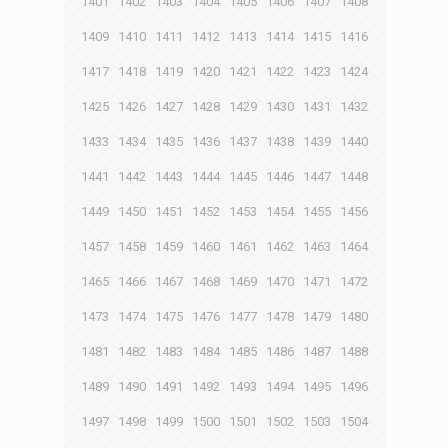
1401
1402
1403
1404
1405
1406
1407
1408
1409
1410
1411
1412
1413
1414
1415
1416
1417
1418
1419
1420
1421
1422
1423
1424
1425
1426
1427
1428
1429
1430
1431
1432
1433
1434
1435
1436
1437
1438
1439
1440
1441
1442
1443
1444
1445
1446
1447
1448
1449
1450
1451
1452
1453
1454
1455
1456
1457
1458
1459
1460
1461
1462
1463
1464
1465
1466
1467
1468
1469
1470
1471
1472
1473
1474
1475
1476
1477
1478
1479
1480
1481
1482
1483
1484
1485
1486
1487
1488
1489
1490
1491
1492
1493
1494
1495
1496
1497
1498
1499
1500
1501
1502
1503
1504