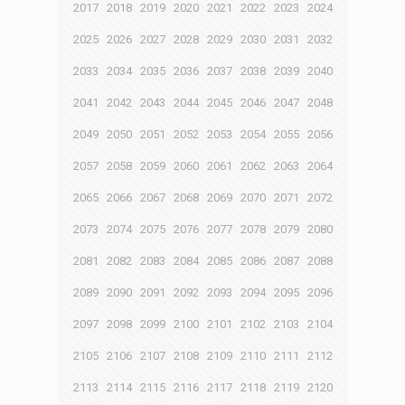
2017
2018
2019
2020
2021
2022
2023
2024
2025
2026
2027
2028
2029
2030
2031
2032
2033
2034
2035
2036
2037
2038
2039
2040
2041
2042
2043
2044
2045
2046
2047
2048
2049
2050
2051
2052
2053
2054
2055
2056
2057
2058
2059
2060
2061
2062
2063
2064
2065
2066
2067
2068
2069
2070
2071
2072
2073
2074
2075
2076
2077
2078
2079
2080
2081
2082
2083
2084
2085
2086
2087
2088
2089
2090
2091
2092
2093
2094
2095
2096
2097
2098
2099
2100
2101
2102
2103
2104
2105
2106
2107
2108
2109
2110
2111
2112
2113
2114
2115
2116
2117
2118
2119
2120