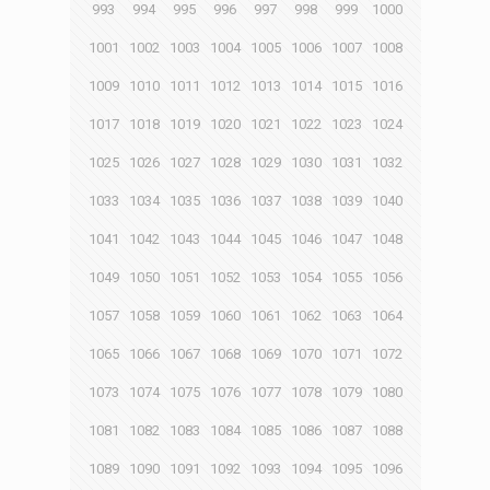
993
994
995
996
997
998
999
1000
1001
1002
1003
1004
1005
1006
1007
1008
1009
1010
1011
1012
1013
1014
1015
1016
1017
1018
1019
1020
1021
1022
1023
1024
1025
1026
1027
1028
1029
1030
1031
1032
1033
1034
1035
1036
1037
1038
1039
1040
1041
1042
1043
1044
1045
1046
1047
1048
1049
1050
1051
1052
1053
1054
1055
1056
1057
1058
1059
1060
1061
1062
1063
1064
1065
1066
1067
1068
1069
1070
1071
1072
1073
1074
1075
1076
1077
1078
1079
1080
1081
1082
1083
1084
1085
1086
1087
1088
1089
1090
1091
1092
1093
1094
1095
1096