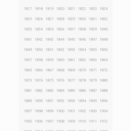
1817
1818
1819
1820
1821
1822
1823
1824
1825
1826
1827
1828
1829
1830
1831
1832
1833
1834
1835
1836
1837
1838
1839
1840
1841
1842
1843
1844
1845
1846
1847
1848
1849
1850
1851
1852
1853
1854
1855
1856
1857
1858
1859
1860
1861
1862
1863
1864
1865
1866
1867
1868
1869
1870
1871
1872
1873
1874
1875
1876
1877
1878
1879
1880
1881
1882
1883
1884
1885
1886
1887
1888
1889
1890
1891
1892
1893
1894
1895
1896
1897
1898
1899
1900
1901
1902
1903
1904
1905
1906
1907
1908
1909
1910
1911
1912