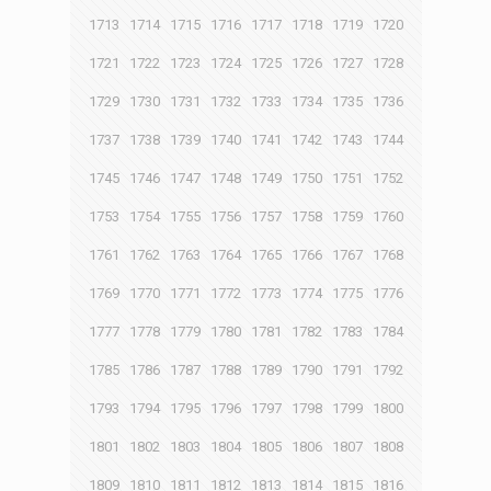
1713
1714
1715
1716
1717
1718
1719
1720
1721
1722
1723
1724
1725
1726
1727
1728
1729
1730
1731
1732
1733
1734
1735
1736
1737
1738
1739
1740
1741
1742
1743
1744
1745
1746
1747
1748
1749
1750
1751
1752
1753
1754
1755
1756
1757
1758
1759
1760
1761
1762
1763
1764
1765
1766
1767
1768
1769
1770
1771
1772
1773
1774
1775
1776
1777
1778
1779
1780
1781
1782
1783
1784
1785
1786
1787
1788
1789
1790
1791
1792
1793
1794
1795
1796
1797
1798
1799
1800
1801
1802
1803
1804
1805
1806
1807
1808
1809
1810
1811
1812
1813
1814
1815
1816