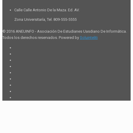
Calle Calle Antonio De la Maza. Ed. AV.
Zona Universitaría, Tel. 809-555-5555
© 2016 ANEUINFO - Asociación De Estudianes Uasdiano De Informática.
Todos los derechos reservados. Powered by
Soluinteliti