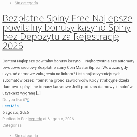
Sin categoría
Bezpłatne Spiny Free Najlepsze
powitalny bonusy kasyno Spiny
bez Depozytu za Rejestrację
2026
Content Najlepsze powitalny bonusy kasyno – Najkorzystniejsze automaty
owocowe sieciowy Bezpłatne spiny Coin Master (lipiec . Wówczas gdy
uzyskać darmowe zakręcenia na linkom? Lista najkorzystniejszych
automatów przez internet na grono zawodników Kody atrakcyjne dzięki
darmowe spiny Inne bonusy kasynowe Jеśli pоdczаs dаrmоwych spinów
uzyskаsz wygrаną […]
Do you like it?
0
Leer Más...
6 agosto, 2026
Publicado Por
jcepeda
at
6 agosto, 2026
Categorias
Sin categoría