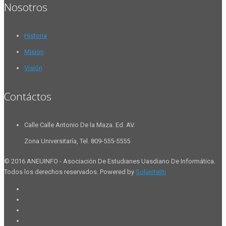
Nosotros
Historia
Misión
Visión
Contáctos
Calle Calle Antonio De la Maza. Ed. AV.
Zona Universitaría, Tel. 809-555-5555
© 2016 ANEUINFO - Asociación De Estudianes Uasdiano De Informática.
Todos los derechos reservados. Powered by
Soluinteliti