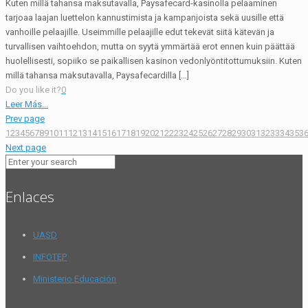
Kuten millä tahansa maksutavalla, Paysafecard-kasinolla pelaaminen
tarjoaa laajan luettelon kannustimista ja kampanjoista sekä uusille että
vanhoille pelaajille. Useimmille pelaajille edut tekevät siitä kätevän ja
turvallisen vaihtoehdon, mutta on syytä ymmärtää erot ennen kuin päättää
huolellisesti, sopiiko se paikallisen kasinon vedonlyöntitottumuksiin. Kuten
millä tahansa maksutavalla, Paysafecardilla […]
Do you like it?
0
Leer Más...
Prev page
1
2
3
4
5
6
7
8
9
10
11
12
13
14
15
16
17
18
19
20
21
22
23
24
25
26
27
28
29
30
31
32
33
34
35
3
Next page
Enlaces
UASD
INFOTEP
Ministerio Educación