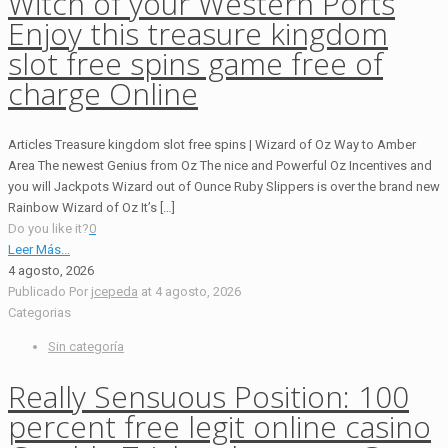
Witch of your Western Ports
Enjoy this treasure kingdom
slot free spins game free of
charge Online
Articles Treasure kingdom slot free spins | Wizard of Oz Way to Amber
Area The newest Genius from Oz The nice and Powerful Oz Incentives and
you will Jackpots Wizard out of Ounce Ruby Slippers is over the brand new
Rainbow Wizard of Oz It’s […]
Do you like it?
0
Leer Más...
4 agosto, 2026
Publicado Por
jcepeda
at
4 agosto, 2026
Categorias
Sin categoría
Really Sensuous Position: 100
percent free legit online casino