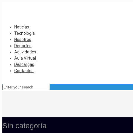
Noticias
Tecnólogia
Nosotros
Deportes
Actividades
Aula Virtual
Descargas
Contactos
Sin categoría