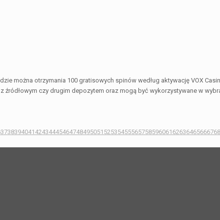
będzie można otrzymania 100 gratisowych spinów według aktywację VOX Casi
e z źródłowym czy drugim depozytem oraz mogą być wykorzystywane w wybra
6
37
38
39
40
41
42
43
44
45
46
47
48
49
50
51
52
53
54
55
56
57
58
59
60
61
62
63
64
65
66
67
6