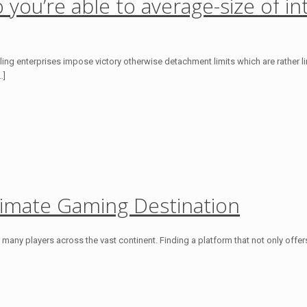
o you’re able to average-size of in
ing enterprises impose victory otherwise detachment limits which are rather lim
…]
ltimate Gaming Destination
ny players across the vast continent. Finding a platform that not only offers 