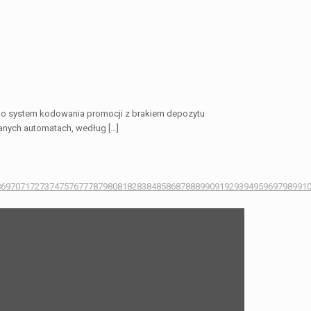
no system kodowania promocji z brakiem depozytu
nych automatach, według […]
8
69
70
71
72
73
74
75
76
77
78
79
80
81
82
83
84
85
86
87
88
89
90
91
92
93
94
95
96
97
98
99
1