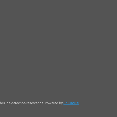
dos los derechos reservados. Powered by
Soluinteliti