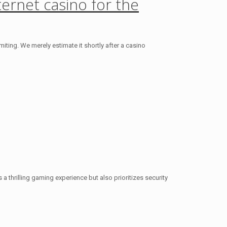
ternet casino for the
iting. We merely estimate it shortly after a casino
a thrilling gaming experience but also prioritizes security