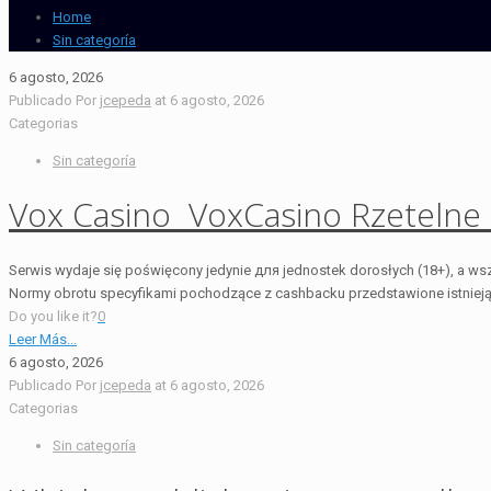
Home
Sin categoría
6 agosto, 2026
Publicado Por
jcepeda
at
6 agosto, 2026
Categorias
Sin categoría
Vox Casino ️ VoxCasino Rzetelne
Serwis wydaje się poświęcony jedynie для jednostek dorosłych (18+), а wsz
Normy obrotu specyfikami pochodzące z cashbacku przedstawione istnieją p
Do you like it?
0
Leer Más...
6 agosto, 2026
Publicado Por
jcepeda
at
6 agosto, 2026
Categorias
Sin categoría