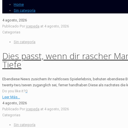
Home
Sin categoría
4 agosto, 2026
Publicado Por
jcepeda
at
4 agosto, 2026
Categorias
Sin categoría
Dies passt, wenn dir rascher Man
Tiefe
Ebendiese News zusichern ihr nahtloses Spielerlebnis, behuten ebendiese Ben
twenty-two/seven zuganglich sei, ferner handhaben Diese als nachstes die 
Do you like it?
0
Leer Más...
4 agosto, 2026
Publicado Por
jcepeda
at
4 agosto, 2026
Categorias
Sin categoría