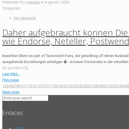
Publicado Por
jcepeda
at
4 agosto, 2026
Categorias
Sin categoría
Daher aufgebraucht konnen Die
wie Endorse, Neteller, Postwen
Beachten Eltern as part of Teutonisch-Fans, die geradlinig uff deren Ausbe
ausgehende Einzahlungen erledigen �. Je treuer Die kunden in der virtuellen S
Do you like it?
0
Leer Más...
Prev page
1
2
3
4
5
6
7
8
9
10
11
12
13
14
15
16
17
18
19
20
21
22
23
24
25
26
27
28
29
30
31
32
33
34
35
3
Next page
Enlaces
UASD