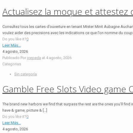
Actualisez la moque et atteste
Consultez tous les cartes d’ouverture en tenant Mister Minit Aubagne Auchan
voulez aider des precisions avec les indications ce que l’on nomme du coup 
Do you like it?
0
Leer Más...
4 agosto, 2026
Publicado Por
jcepeda
at
4 agosto, 2026
Categorias
Sin categoría
Gamble Free Slots Video game O
The brand new harbors we find that surpass the rest are the ones you’ll find i
have & game, picture & […]
Do you like it?
0
Leer Más...
4 agosto, 2026