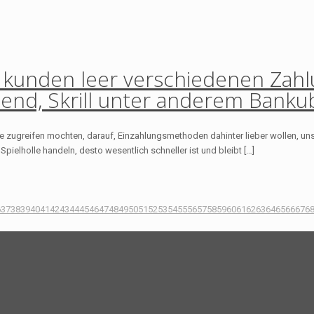
 kunden leer verschiedenen Zah
dend, Skrill unter anderem Bank
ute zugreifen mochten, darauf, Einzahlungsmethoden dahinter lieber wollen, u
pielholle handeln, desto wesentlich schneller ist und bleibt […]
6
37
38
39
40
41
42
43
44
45
46
47
48
49
50
51
52
53
54
55
56
57
58
59
60
61
62
63
64
65
66
67
6