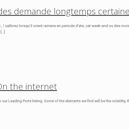
z des demande longtemps certain
 , ! calibrez lorsqu’il orient ramene en periode d’ete, cet week-end ou des m
[…]
n the internet
n our Leading Ports listing. Some of the elements we find will be the volatilit