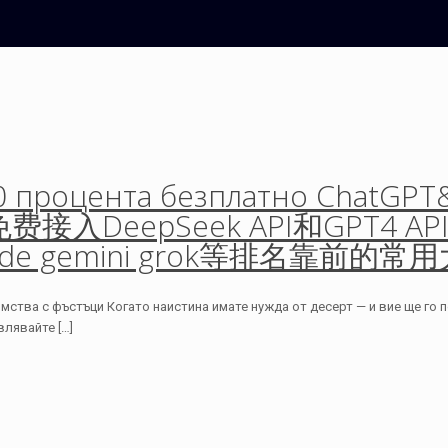
00 процента безплатно ChatGPT
费接入DeepSeek API和GPT4 API
с claude gemini grok等排名靠前
мства с фъстъци Когато наистина имате нужда от десерт — и вие ще го по
влявайте […]