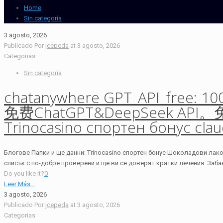
Home
Sin categoría
3 agosto, 2026
Publicado Por
jcepeda
at
3 agosto, 2026
Categorias
Sin categoría
chatanywhere GPT_API_free: 1
免费ChatGPT&DeepSeek API。免
Trinocasino спортен бону
Блогове Папки и ще данни: Trinocasino спортен бонус Шоколадови лако
списък с по-добре проверени и ще ви се доверят кратки лечения. Заба
Do you like it?
0
Leer Más...
3 agosto, 2026
Publicado Por
jcepeda
at
3 agosto, 2026
Categorias