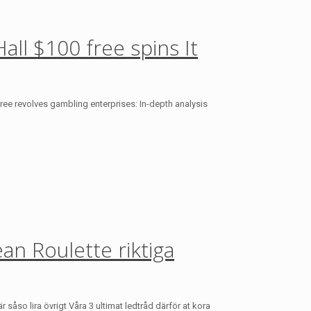
ll $100 free spins It
ree revolves gambling enterprises: In-depth analysis
n Roulette riktiga
åso lira övrigt Våra 3 ultimat ledtråd därför at kora