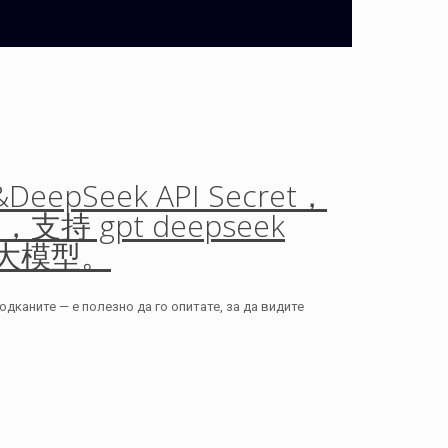
&DeepSeek API Secret，
，支持 gpt deepseek
的常用大模型。
дканите — е полезно да го опитате, за да видите