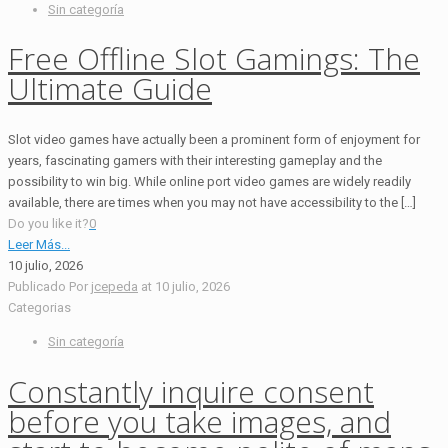
Sin categoría
Free Offline Slot Gamings: The
Ultimate Guide
Slot video games have actually been a prominent form of enjoyment for
years, fascinating gamers with their interesting gameplay and the
possibility to win big. While online port video games are widely readily
available, there are times when you may not have accessibility to the […]
Do you like it?
0
Leer Más...
10 julio, 2026
Publicado Por
jcepeda
at
10 julio, 2026
Categorias
Sin categoría
Constantly inquire consent
before you take images, and