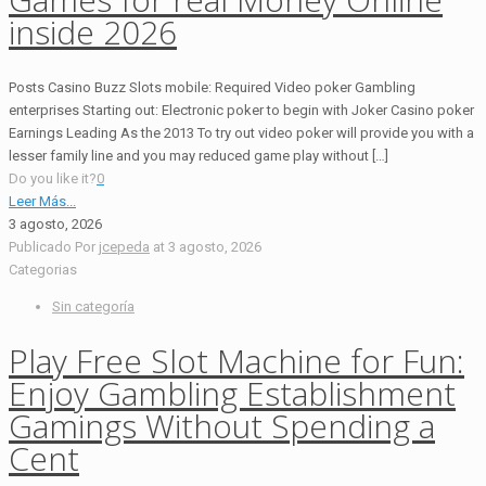
inside 2026
Posts Casino Buzz Slots mobile: Required Video poker Gambling
enterprises Starting out: Electronic poker to begin with Joker Casino poker
Earnings Leading As the 2013 To try out video poker will provide you with a
lesser family line and you may reduced game play without […]
Do you like it?
0
Leer Más...
3 agosto, 2026
Publicado Por
jcepeda
at
3 agosto, 2026
Categorias
Sin categoría
Play Free Slot Machine for Fun:
Enjoy Gambling Establishment
Gamings Without Spending a
Cent