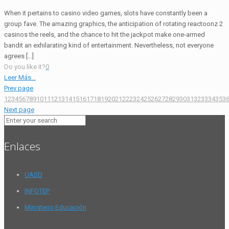
When it pertains to casino video games, slots have constantly been a
group fave. The amazing graphics, the anticipation of rotating reactoonz 2
casinos the reels, and the chance to hit the jackpot make one-armed
bandit an exhilarating kind of entertainment. Nevertheless, not everyone
agrees […]
Do you like it?
0
Leer Más...
Prev page
1
2
3
4
5
6
7
8
9
10
11
12
13
14
15
16
17
18
19
20
21
22
23
24
25
26
27
28
29
30
31
32
33
34
35
3
Next page
Enlaces
UASD
INFOTEP
Ministerio Educación