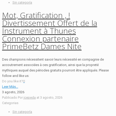
Sin categoría
Mot, Gratification , !
Divertissement Offert de la
Instrument à Thunes
Connexion partenaire
PrimeBetz Dames Nite
Des champions nécessitent savoir leurs nécessité en compagnie de
accoutrement associées à ces gratification, ainsi que la propreté
mythiques auquel des périodes gratuits pourront être appliqués. Please
follow and like us:
Do you like it?
0
Leer Más...
3 agosto, 2026
Publicado Por
jcepeda
at
3 agosto, 2026
Categorias
Sin categoría