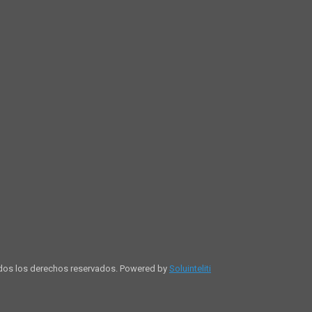
dos los derechos reservados. Powered by
Soluinteliti