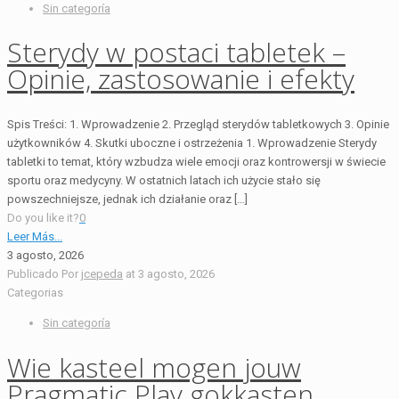
Sin categoría
Sterydy w postaci tabletek –
Opinie, zastosowanie i efekty
Spis Treści: 1. Wprowadzenie 2. Przegląd sterydów tabletkowych 3. Opinie
użytkowników 4. Skutki uboczne i ostrzeżenia 1. Wprowadzenie Sterydy
tabletki to temat, który wzbudza wiele emocji oraz kontrowersji w świecie
sportu oraz medycyny. W ostatnich latach ich użycie stało się
powszechniejsze, jednak ich działanie oraz […]
Do you like it?
0
Leer Más...
3 agosto, 2026
Publicado Por
jcepeda
at
3 agosto, 2026
Categorias
Sin categoría
Wie kasteel mogen jouw
Pragmatic Play gokkasten