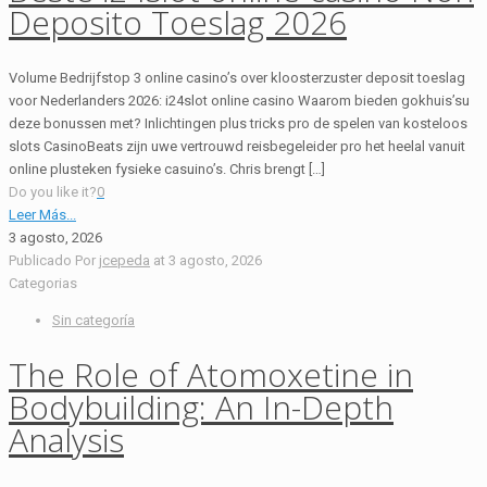
Deposito Toeslag 2026
Volume Bedrijfstop 3 online casino’s over kloosterzuster deposit toeslag
voor Nederlanders 2026: i24slot online casino Waarom bieden gokhuis’su
deze bonussen met? Inlichtingen plus tricks pro de spelen van kosteloos
slots CasinoBeats zijn uwe vertrouwd reisbegeleider pro het heelal vanuit
online plusteken fysieke casuino’s. Chris brengt […]
Do you like it?
0
Leer Más...
3 agosto, 2026
Publicado Por
jcepeda
at
3 agosto, 2026
Categorias
Sin categoría
The Role of Atomoxetine in
Bodybuilding: An In-Depth
Analysis