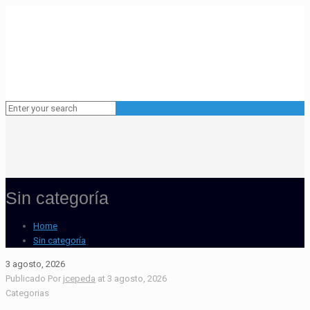
Sin categoría
Home
Sin categoría
3 agosto, 2026
Publicado Por
jcepeda
at
3 agosto, 2026
Categorias