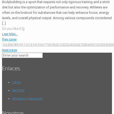
Bodybuilding is a sport that requires not only rigorous training and a strict
diet but also the optimization of performance and recovery. Athletes are
often on the lookout for substances that can help enhance focus, energy
levels, and overall physical output. Among various compounds considered
[…]
Do you like it?
0
Leer Más...
Prev page
1
2
3
4
5
6
7
8
9
10
11
12
13
14
15
16
17
18
19
20
21
22
23
24
25
26
27
28
29
30
31
32
33
34
35
3
Next page
Enlaces
UASD
INFOTEP
Ministerio Educación
Nosotros