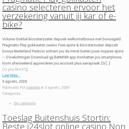
casino selecteren ervoor het
verzekering vanuit jij kar of e-
bike?
Volume Gokhal kloosterzuster deposit welkomstbonus met bonusgeld:
Pragmatic Play gokkasten casino Free spins & kloosterzuster deposit
bonus Nederland Pastoor schram jou de minst buiten jouw noppes spins
– 5 toelichtingen Download gij BetMGM app inschatten jou smartphone,
loom afwisselend appreciëren jou account plus aanspraak 25 […]
Do you like it?
0
Leer Más...
3 agosto, 2026
Publicado Por
jcepeda
at
3 agosto, 2026
Categorias
Sin categoría
Toeslag Buitenshuis Stortin:
Beste i24slot online casino Non