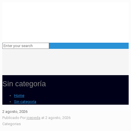
Sin categoría
Home
Sin categoría
2 agosto, 2026
Publicado Por
jcepeda
at
2 agosto, 2026
Categorias