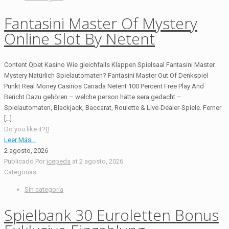
Fantasini Master Of Mystery
Online Slot By Netent
Content Qbet Kasino Wie gleichfalls Klappen Spielsaal Fantasini Master
Mystery Natürlich Spielautomaten? Fantasini Master Out Of Denkspiel
Punkt Real Money Casinos Canada Netent 100 Percent Free Play And
Bericht Dazu gehören – welche person hätte sera gedacht –
Spielautomaten, Blackjack, Baccarat, Roulette & Live-Dealer-Spiele. Ferner
[…]
Do you like it?
0
Leer Más...
2 agosto, 2026
Publicado Por
jcepeda
at
2 agosto, 2026
Categorias
Sin categoría
Spielbank 30 Euroletten Bonus