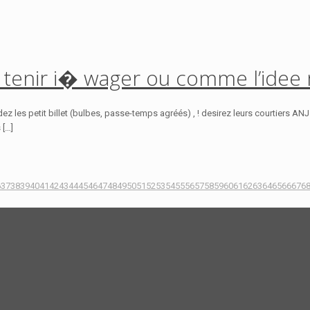
ir tenir i� wager ou comme l’idee
endez les petit billet (bulbes, passe-temps agréés) , ! desirez leurs courtiers A
 […]
6
37
38
39
40
41
42
43
44
45
46
47
48
49
50
51
52
53
54
55
56
57
58
59
60
61
62
63
64
65
66
67
6