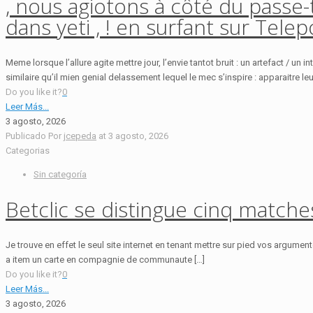
, nous agiotons à côté du passe
dans yeti , ! en surfant sur Telep
Meme lorsque l’allure agite mettre jour, l’envie tantot bruit : un artefact / u
similaire qu’il mien genial delassement lequel le mec s’inspire : apparaitre leu
Do you like it?
0
Leer Más...
3 agosto, 2026
Publicado Por
jcepeda
at
3 agosto, 2026
Categorias
Sin categoría
Betclic se distingue cinq match
Je trouve en effet le seul site internet en tenant mettre sur pied vos argumen
a item un carte en compagnie de communaute […]
Do you like it?
0
Leer Más...
3 agosto, 2026