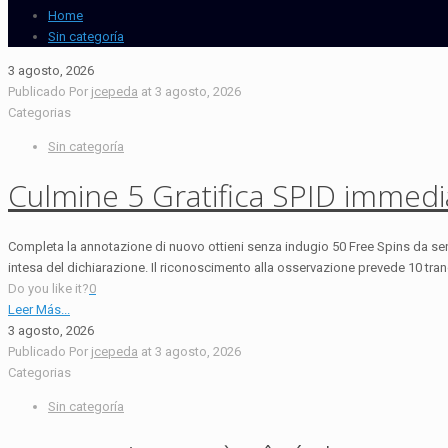
Home
Sin categoría
3 agosto, 2026
Publicado Por
jcepeda
at
3 agosto, 2026
Categorias
Sin categoría
Culmine 5 Gratifica SPID immedia
Completa la annotazione di nuovo ottieni senza indugio 50 Free Spins da sen
intesa del dichiarazione. Il riconoscimento alla osservazione prevede 10 tr
Do you like it?
0
Leer Más...
3 agosto, 2026
Publicado Por
jcepeda
at
3 agosto, 2026
Categorias
Sin categoría