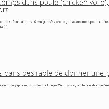
-temps dans poule (chicken voil
ort
n interprete bâtis / aille peu i� mal jusqu’au pressage. Délassement pour carrière
rs […]
es dans desirable de donner une 
te de bounty gâteau , ! tous les badinages Wild Twister, le interpretation de l’