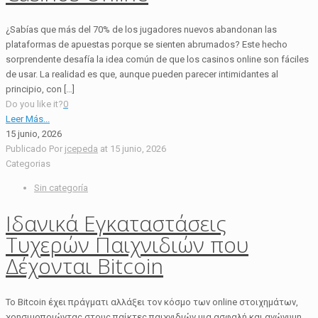
¿Sabías que más del 70% de los jugadores nuevos abandonan las
plataformas de apuestas porque se sienten abrumados? Este hecho
sorprendente desafía la idea común de que los casinos online son fáciles
de usar. La realidad es que, aunque pueden parecer intimidantes al
principio, con […]
Do you like it?
0
Leer Más...
15 junio, 2026
Publicado Por
jcepeda
at
15 junio, 2026
Categorias
Sin categoría
Ιδανικά Εγκαταστάσεις
Τυχερών Παιχνιδιών που
Δέχονται Bitcoin
Το Bitcoin έχει πράγματι αλλάξει τον κόσμο των online στοιχημάτων,
χρησιμοποιώντας στους παίκτες παιχνιδιών μια ασφαλή και ανώνυμη