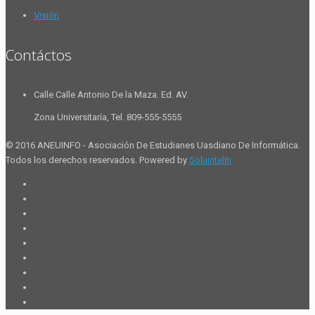
Visión
Contáctos
Calle Calle Antonio De la Maza. Ed. AV.
Zona Universitaría, Tel. 809-555-5555
© 2016 ANEUINFO - Asociación De Estudianes Uasdiano De Informática.
Todos los derechos reservados. Powered by
Soluinteliti