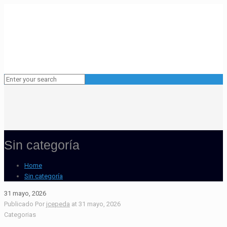
Sin categoría
Home
Sin categoría
31 mayo, 2026
Publicado Por
jcepeda
at
31 mayo, 2026
Categorias