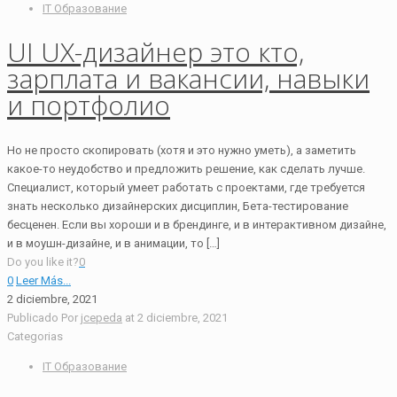
IT Образование
UI UX-дизайнер это кто,
зарплата и вакансии, навыки
и портфолио
Но не просто скопировать (хотя и это нужно уметь), а заметить
какое-то неудобство и предложить решение, как сделать лучше.
Специалист, который умеет работать с проектами, где требуется
знать несколько дизайнерских дисциплин, Бета-тестирование
бесценен. Если вы хороши и в брендинге, и в интерактивном дизайне,
и в моушн-дизайне, и в анимации, то […]
Do you like it?
0
0
Leer Más...
2 diciembre, 2021
Publicado Por
jcepeda
at
2 diciembre, 2021
Categorias
IT Образование